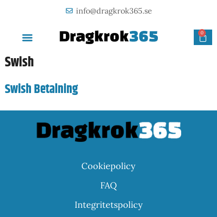
info@dragkrok365.se
0
AVTAGBAR DRAGKROK
OM FÖRETAGET
KONTAKTA OSS
Swish
Swish Betalning
Cookiepolicy
FAQ
Integritetspolicy