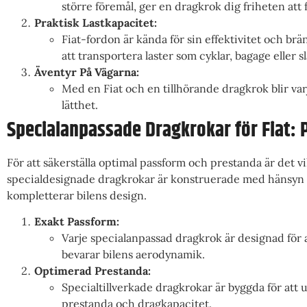
större föremål, ger en dragkrok dig friheten att 
Praktisk Lastkapacitet:
Fiat-fordon är kända för sin effektivitet och br
att transportera laster som cyklar, bagage eller sl
Äventyr På Vägarna:
Med en Fiat och en tillhörande dragkrok blir var
lätthet.
Specialanpassade Dragkrokar för Fiat: P
För att säkerställa optimal passform och prestanda är det vi
specialdesignade dragkrokar är konstruerade med hänsyn t
kompletterar bilens design.
Exakt Passform:
Varje specialanpassad dragkrok är designad för a
bevarar bilens aerodynamik.
Optimerad Prestanda:
Specialtillverkade dragkrokar är byggda för att u
prestanda och dragkapacitet.