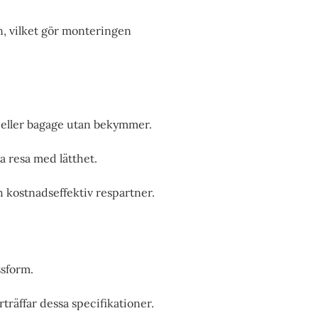
n, vilket gör monteringen
p eller bagage utan bekymmer.
a resa med lätthet.
ch kostnadseffektiv respartner.
ssform.
räffar dessa specifikationer.