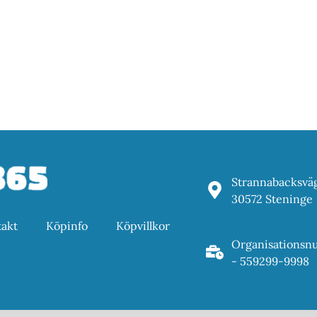
Strannabacksvä
30572 Steninge
akt
Köpinfo
Köpvillkor
Organisations
- 559299-9998