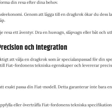
forma din resa efter dina behov.
änsleekonomi. Genom att lägga till en dragkrok ökar du dess l
äp.
je resa ett äventyr. Dra en husvagn, släpvagn eller båt och u
recision och Integration
ktigt att välja en dragkrok som är specialanpassad för din sp
ill Fiat-fordonens tekniska egenskaper och levererar preci
tt exakt passa din Fiat-modell. Detta garanterar inte bara e
ppfylla eller överträffa Fiat-fordonens tekniska specifikation