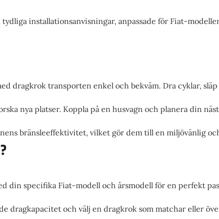
tydliga installationsanvisningar, anpassade för Fiat-modelle
t med dragkrok transporten enkel och bekväm. Dra cyklar, slä
orska nya platser. Koppla på en husvagn och planera din näst
nens bränsleeffektivitet, vilket gör dem till en miljövänlig o
t?
med din specifika Fiat-modell och årsmodell för en perfekt pa
dragkapacitet och välj en dragkrok som matchar eller övert