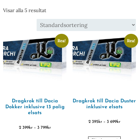
Visar alla 5 resultat
Rea!
Rea!
Dragkrok till Dacia
Dragkrok till Dacia Duster
Dokker inklusive 13 polig
inklusive elsats
elsats
2 395
kr
–
3 699
kr
2 399
kr
–
3 799
kr