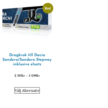
Rea!
Dragkrok till Dacia
Sandero/Sandero Stepway
inklusive elsats
2 395
kr
–
3 099
kr
Välj Alternativ