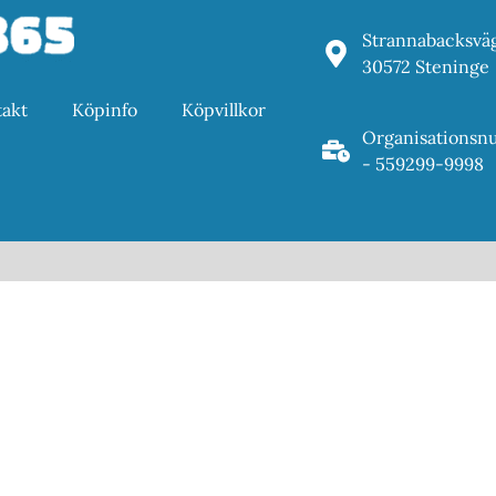
Strannabacksvä
30572 Steninge
akt
Köpinfo
Köpvillkor
Organisations
- 559299-9998