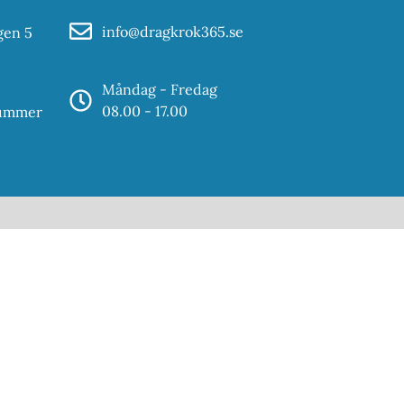
info@dragkrok365.se
gen 5
Måndag - Fredag
08.00 - 17.00
nummer