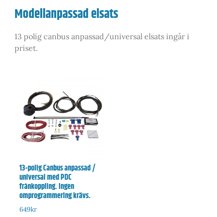
Modellanpassad elsats
13 polig canbus anpassad/universal elsats ingår i
priset.
13-polig Canbus anpassad /
universal med PDC
frånkoppling. Ingen
omprogrammering krävs.
649
kr