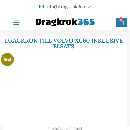
info@dragkrok365.se
0
AVTAGBAR DRAGKROK
OM FÖRETAGET
KONTAKTA OSS
DRAGKROK TILL VOLVO XC60 INKLUSIVE
ELSATS
Rea!
2 299
kr
–
3 599
kr