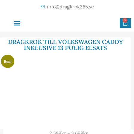
info@dragkrok365.se
0
AVTAGBAR DRAGKROK
OM FÖRETAGET
KONTAKTA OSS
DRAGKROK TILL VOLKSWAGEN CADDY
INKLUSIVE 13 POLIG ELSATS
Rea!
2 399
kr
–
3 699
kr