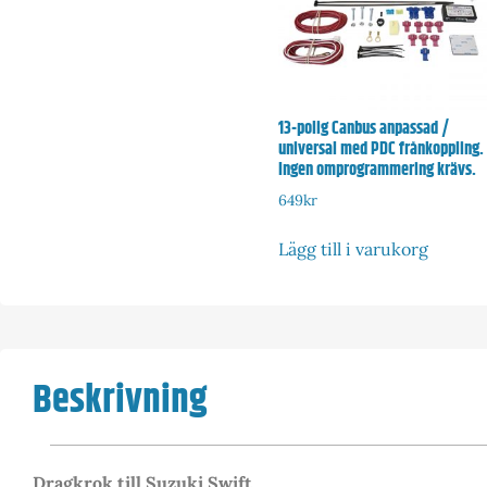
13-polig Canbus anpassad /
universal med PDC frånkoppling.
Ingen omprogrammering krävs.
649
kr
Lägg till i varukorg
Beskrivning
Dragkrok till Suzuki Swift