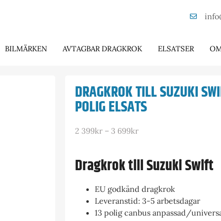
info
BILMÄRKEN
AVTAGBAR DRAGKROK
ELSATSER
OM
DRAGKROK TILL SUZUKI SWI
POLIG ELSATS
2 399
kr
–
3 699
kr
Dragkrok till Suzuki Swift
EU godkänd dragkrok
Leveranstid: 3-5 arbetsdagar
13 polig canbus anpassad/universal 