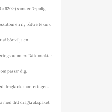
de
620:-) samt en 7-polig
essutom en ny bättre teknik
 så bör välja en
treringsnummer. Då kontaktar
som passar dig.
 med dragkroksmonteringen.
 ta med ditt dragkrokspaket