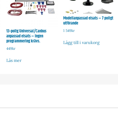
Modellanpassad elsats – 7 poligt
utförande
13-polig Universal/Canbus
1 549
kr
anpassad elsats – Ingen
programmering krävs.
Lägg till i varukorg
449
kr
Läs mer