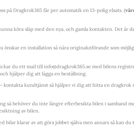
oss på Dragkrok365 får per automatik en 13-polig elsats. (
vär
l kunna köra släp med den nya, och gamla kontakten. Det är d
u önskar en installation så nära originalutförande som möjligt
ickar du ett mail till info@dragkrok365.se med bilens regis
ch hjälper dig att lägga en beställning.
 kontakta kundtjänst så hjälper vi dig att hitta en dragkrok 
ing så behöver du inte längre efterbesikta bilen i samband
siktning av bilen.
d bilar klarar av att göra jobbet själva men annars så kan du