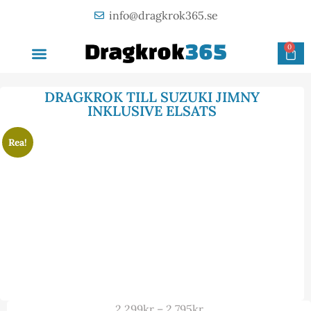
info@dragkrok365.se
0
AVTAGBAR DRAGKROK
OM FÖRETAGET
KONTAKTA OSS
DRAGKROK TILL SUZUKI JIMNY
INKLUSIVE ELSATS
Rea!
2 299
kr
–
2 795
kr