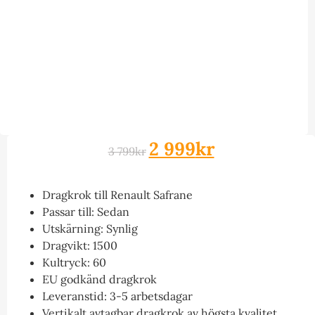
2 999
kr
3 799
kr
Dragkrok till Renault Safrane
Passar till: Sedan
Utskärning: Synlig
Dragvikt: 1500
Kultryck: 60
EU godkänd dragkrok
Leveranstid: 3-5 arbetsdagar
Vertikalt avtagbar dragkrok av högsta kvalitet