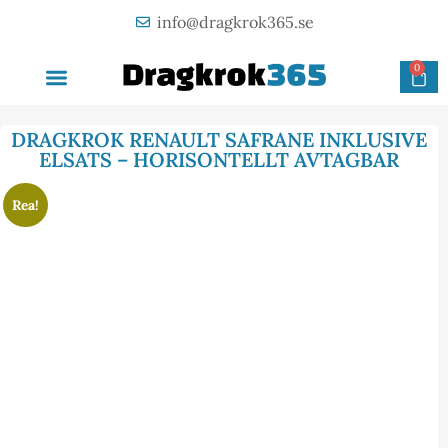
info@dragkrok365.se
0
AVTAGBAR DRAGKROK
OM FÖRETAGET
KONTAKTA OSS
DRAGKROK RENAULT SAFRANE INKLUSIVE
ELSATS – HORISONTELLT AVTAGBAR
Rea!