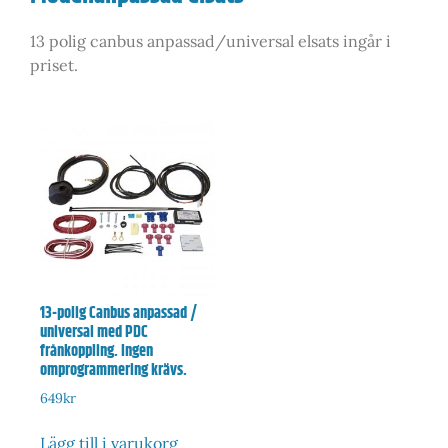
13 polig canbus anpassad/universal elsats ingår i
priset.
13-polig Canbus anpassad /
universal med PDC
frånkoppling. Ingen
omprogrammering krävs.
649
kr
Lägg till i varukorg