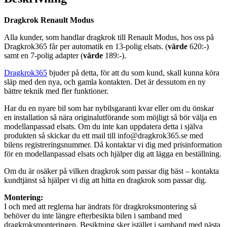
Dragkrok Renault Modus
Alla kunder, som handlar dragkrok till Renault Modus, hos oss på
Dragkrok365 får per automatik en 13-polig elsats. (
värde
620:-)
samt en 7-polig adapter (
värde
189:-).
Dragkrok365
bjuder på detta, för att du som kund, skall kunna köra
släp med den nya, och gamla kontakten. Det är dessutom en ny
bättre teknik med fler funktioner.
Har du en nyare bil som har nybilsgaranti kvar eller om du önskar
en installation så nära originalutförande som möjligt så bör välja en
modellanpassad elsats. Om du inte kan uppdatera detta i själva
produkten så skickar du ett mail till info@dragkrok365.se med
bilens registreringsnummer. Då kontaktar vi dig med prisinformation
för en modellanpassad elsats och hjälper dig att lägga en beställning.
Om du är osäker på vilken dragkrok som passar dig bäst – kontakta
kundtjänst så hjälper vi dig att hitta en dragkrok som passar dig.
Montering:
I och med att reglerna har ändrats för dragkroksmontering så
behöver du inte längre efterbesikta bilen i samband med
dragkroksmonteringen. Besiktning sker istället i samband med nästa