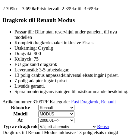
2 399
kr
–
3 699
kr
Prisintervall: 2 399kr till 3 699kr
Dragkrok till Renault Modus
Passar till: Bilar utan reservhjul under panelen, till nya
modellen
Komplett dragkrokspaket inklusive Elsats
Utskärning: Osynlig
Dragvikt: 900
Kultryck: 75
EU godkänd dragkrok
Leveranstid: 3-5 arbetsdagar.
13 polig canbus anpassad/universal elsats ingår i priset.
7 polig adapter ingår i priset
Livstids garanti.
Spara monteringsanvisningen till nästkommande besiktning.
Artikelnummer
31097/F
Kategorier
Fast Dragkrok
,
Renault
Bilmärke
Modell
År
Typ av dragkrok
Rensa
Dragkrok till Renault Modus inklusive 13 polig elsats mängd