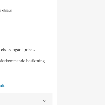
 elsats
lsats ingår i priset.
 nästkommande besiktning.
ult