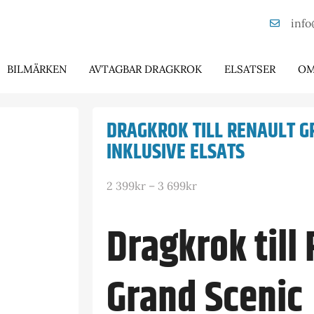
info
BILMÄRKEN
AVTAGBAR DRAGKROK
ELSATSER
OM
DRAGKROK TILL RENAULT G
INKLUSIVE ELSATS
2 399
kr
–
3 699
kr
Dragkrok till
Grand Scenic