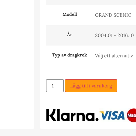
Modell
År
Typ av dragkrok
Lägg till i varukorg