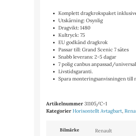
Komplett dragkrokspaket inklusive
Utskärning: Osynlig
Dragvikt: 1480
Kultryck: 75
EU godkänd dragkrok
Passar till: Grand Scenic 7 sätes
Snabb leverans: 2-5 dagar
7 polig canbus anpassad/universal e
Livstidsgaranti.
Spara monteringsanvisningen till
Artikelnummer
31105/C-1
Kategorier
Horisontellt Avtagbart
,
Rena
Bilmärke