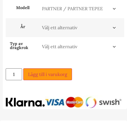
Modell
År
Typ av
dragkrok
Lägg till i varukorg