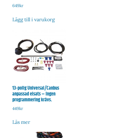
649
kr
Lägg till i varukorg
13-polig Universal/Canbus
anpassad elsats – Ingen
programmering krävs.
449
kr
Läs mer