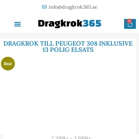
info@dragkrok365.se
0
AVTAGBAR DRAGKROK
OM FÖRETAGET
KONTAKTA OSS
DRAGKROK TILL PEUGEOT 308 INKLUSIVE
13 POLIG ELSATS
Rea!
2 399
kr
–
3 699
kr