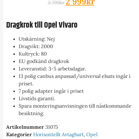
2 999
kr
3 799
kr
Dragkrok till Opel Vivaro
Utskärning: Nej
Dragvikt: 2000
Kultryck: 80
EU godkänd dragkrok
Leveranstid: 3-5 arbetsdagar.
13 polig canbus anpassad/universal elsats ingår i
priset.
7 polig adapter ingår i priset
Livstids garanti.
Spara monteringsanvisningen till nästkommande
besiktning.
Artikelnummer
31075
Kategorier
Horisontellt Avtagbart
,
Opel