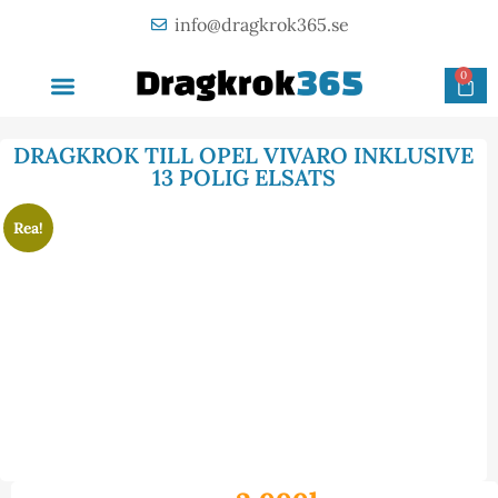
info@dragkrok365.se
0
AVTAGBAR DRAGKROK
OM FÖRETAGET
KONTAKTA OSS
DRAGKROK TILL OPEL VIVARO INKLUSIVE
13 POLIG ELSATS
Rea!