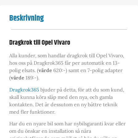
Beskrivning
Dragkrok till Opel Vivaro
Alla kunder, som handlar dragkrok till Opel Vivaro,
hos oss på Dragkrok365 får per automatik en 13-
polig elsats. (
värde
620:-) samt en 7-polig adapter
(
värde
189:-).
Dragkrok365
bjuder på detta, för att du som kund,
skall kunna köra släp med den nya, och gamla
kontakten. Det är dessutom en ny bättre teknik
med fler funktioner.
Har du en nyare bil som har nybilsgaranti kvar eller
om du önskar en installation så nära