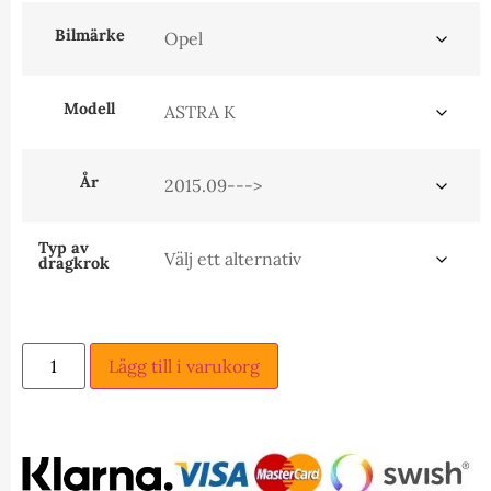
Bilmärke
Modell
År
Typ av
dragkrok
Lägg till i varukorg