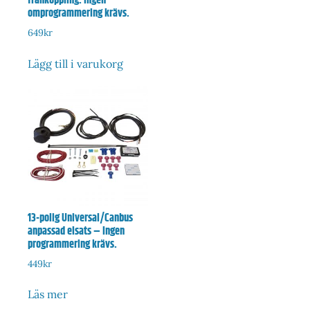
frånkoppling. Ingen
omprogrammering krävs.
649
kr
Lägg till i varukorg
13-polig Universal/Canbus
anpassad elsats – Ingen
programmering krävs.
449
kr
Läs mer