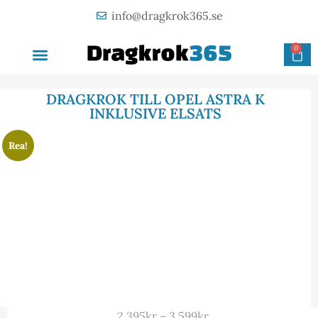
info@dragkrok365.se
0
AVTAGBAR DRAGKROK
OM FÖRETAGET
KONTAKTA OSS
DRAGKROK TILL OPEL ASTRA K
INKLUSIVE ELSATS
Rea!
2 395
kr
–
3 599
kr