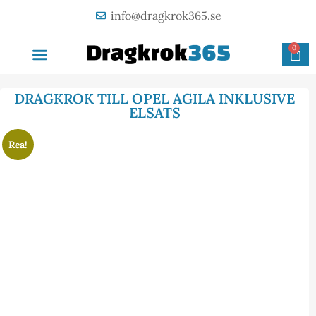
info@dragkrok365.se
0
AVTAGBAR DRAGKROK
OM FÖRETAGET
KONTAKTA OSS
DRAGKROK TILL OPEL AGILA INKLUSIVE
ELSATS
Rea!