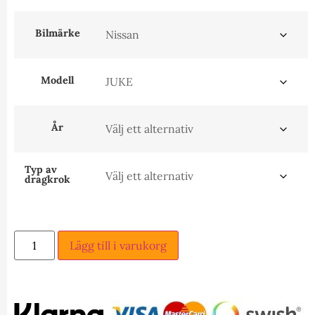
Bilmärke
Modell
År
Typ av
dragkrok
Lägg till i varukorg