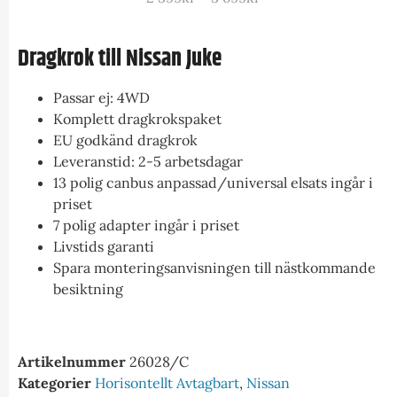
Dragkrok till Nissan Juke
Passar ej: 4WD
Komplett dragkrokspaket
EU godkänd dragkrok
Leveranstid: 2-5 arbetsdagar
13 polig canbus anpassad/universal elsats ingår i
priset
7 polig adapter ingår i priset
Livstids garanti
Spara monteringsanvisningen till nästkommande
besiktning
Artikelnummer
26028/C
Kategorier
Horisontellt Avtagbart
,
Nissan