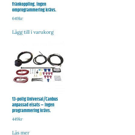
frånkoppling. Ingen
omprogrammering krävs.
649
kr
Lägg till i varukorg
13-polig Universal/Canbus
anpassad elsats – Ingen
programmering krävs.
449
kr
Läs mer