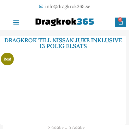
info@dragkrok365.se
0
AVTAGBAR DRAGKROK
OM FÖRETAGET
KONTAKTA OSS
DRAGKROK TILL NISSAN JUKE INKLUSIVE
13 POLIG ELSATS
Rea!
2 399
kr
–
3 699
kr