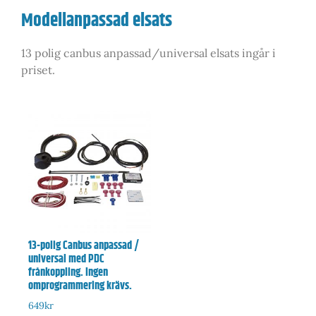
Modellanpassad elsats
13 polig canbus anpassad/universal elsats ingår i
priset.
13-polig Canbus anpassad /
universal med PDC
frånkoppling. Ingen
omprogrammering krävs.
649
kr