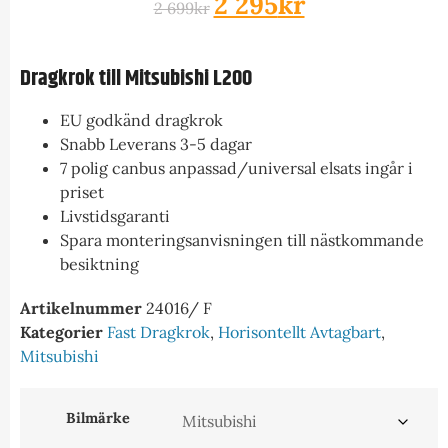
2 295
kr
2 699
kr
Dragkrok till Mitsubishi L200
EU godkänd dragkrok
Snabb Leverans 3-5 dagar
7 polig canbus anpassad/universal elsats ingår i
priset
Livstidsgaranti
Spara monteringsanvisningen till nästkommande
besiktning
Artikelnummer
24016/ F
Kategorier
Fast Dragkrok
,
Horisontellt Avtagbart
,
Mitsubishi
Bilmärke