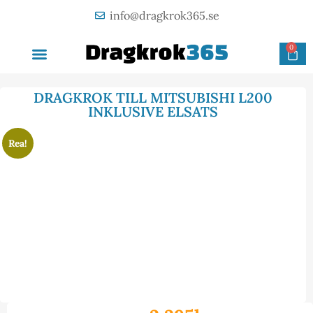
info@dragkrok365.se
0
AVTAGBAR DRAGKROK
OM FÖRETAGET
KONTAKTA OSS
DRAGKROK TILL MITSUBISHI L200
INKLUSIVE ELSATS
Rea!