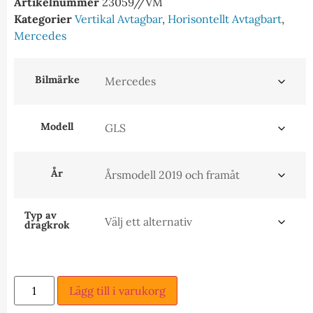
Artikelnummer
23059//VM
Kategorier
Vertikal Avtagbar
,
Horisontellt Avtagbart
,
Mercedes
Bilmärke
Modell
År
Typ av
dragkrok
Lägg till i varukorg