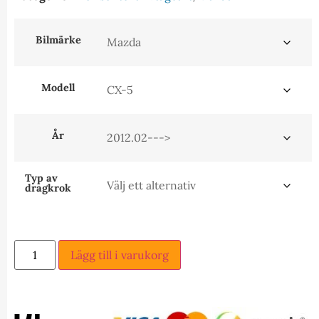
Bilmärke
Modell
År
Typ av
dragkrok
Lägg till i varukorg