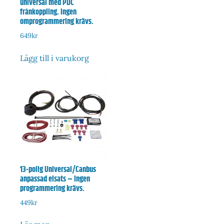
universal med PDC
frånkoppling. Ingen
omprogrammering krävs.
649
kr
Lägg till i varukorg
13-polig Universal/Canbus
anpassad elsats – Ingen
programmering krävs.
449
kr