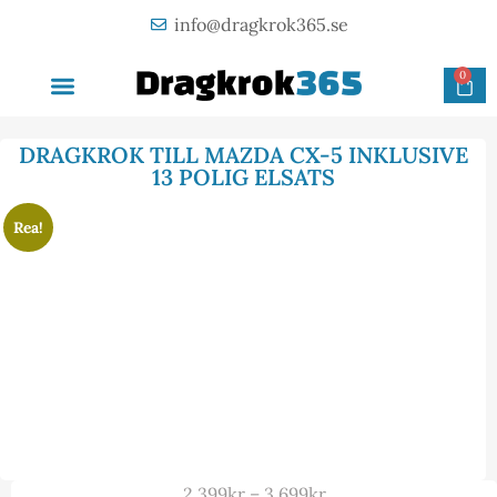
info@dragkrok365.se
0
AVTAGBAR DRAGKROK
OM FÖRETAGET
KONTAKTA OSS
DRAGKROK TILL MAZDA CX-5 INKLUSIVE
13 POLIG ELSATS
Rea!
2 399
kr
–
3 699
kr