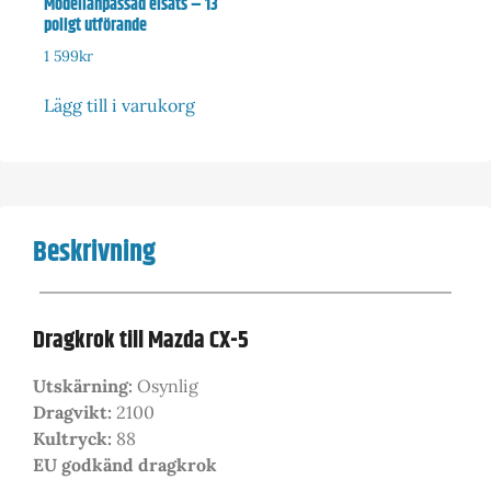
Modellanpassad elsats – 13
poligt utförande
1 599
kr
Lägg till i varukorg
Beskrivning
Dragkrok till Mazda CX-5
Utskärning:
Osynlig
Dragvikt:
2100
Kultryck:
88
EU godkänd dragkrok