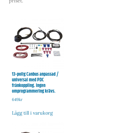
priset.
13-polig Canbus anpassad /
universal med PDC
frånkoppling. Ingen
omprogrammering krävs.
649
kr
Lägg till i varukorg