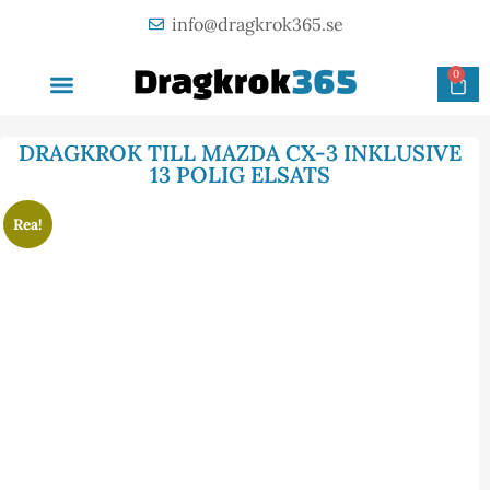
info@dragkrok365.se
0
AVTAGBAR DRAGKROK
OM FÖRETAGET
KONTAKTA OSS
DRAGKROK TILL MAZDA CX-3 INKLUSIVE
13 POLIG ELSATS
Rea!