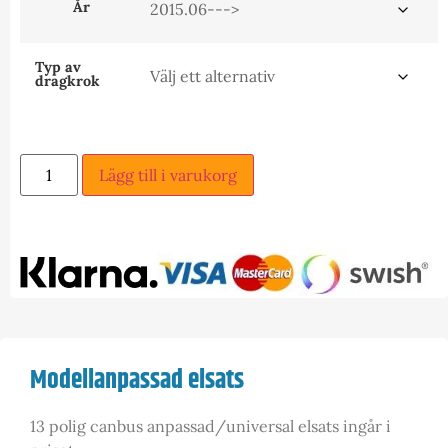
År
Typ av
dragkrok
Lägg till i varukorg
Modellanpassad elsats
13 polig canbus anpassad/universal elsats ingår i