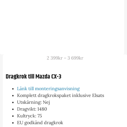
2 399
kr
–
3 699
kr
Dragkrok till Mazda CX-3
Länk till monteringsanvisning
Komplett dragkrokspaket inklusive Elsats
Utskärning: Nej
Dragvikt: 1480
Kultryck: 75
EU godkänd dragkrok