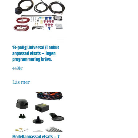
13-polig Universal/Canbus
anpassad elsats – Ingen
programmering krävs.
449
kr
Läs mer
Modellanpassad elsats – 7