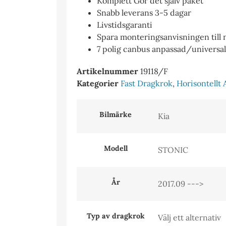
Komplett Gör det själv paket
Snabb leverans 3-5 dagar
Livstidsgaranti
Spara monteringsanvisningen till
7 polig canbus anpassad/universal e
Artikelnummer
19118/F
Kategorier
Fast Dragkrok
,
Horisontellt 
Bilmärke
Modell
År
Typ av dragkrok