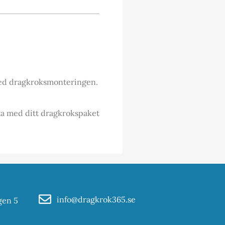
 med dragkroksmonteringen.
 ta med ditt dragkrokspaket
info@dragkrok365.se
gen 5