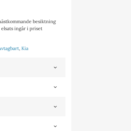
 nästkommande besiktning
lsats ingår i priset
Avtagbart
,
Kia