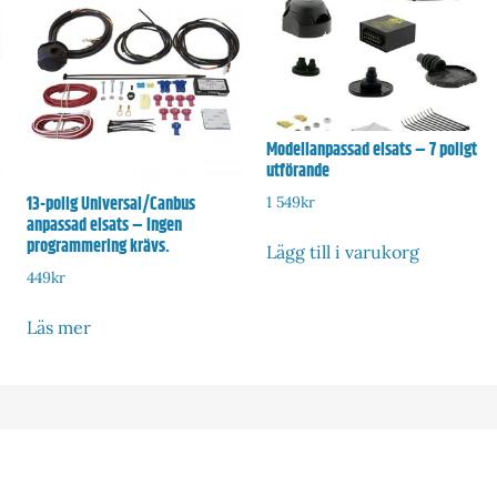
Modellanpassad elsats – 7 poligt
utförande
13-polig Universal/Canbus
1 549
kr
anpassad elsats – Ingen
programmering krävs.
Lägg till i varukorg
449
kr
Läs mer