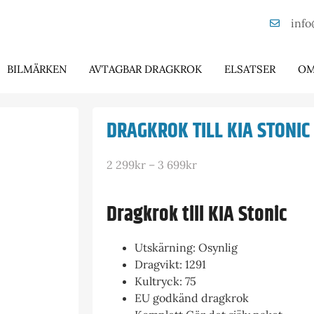
info
BILMÄRKEN
AVTAGBAR DRAGKROK
ELSATSER
OM
DRAGKROK TILL KIA STONIC
2 299
kr
–
3 699
kr
Dragkrok till KIA Stonic
Utskärning: Osynlig
Dragvikt: 1291
Kultryck: 75
EU godkänd dragkrok