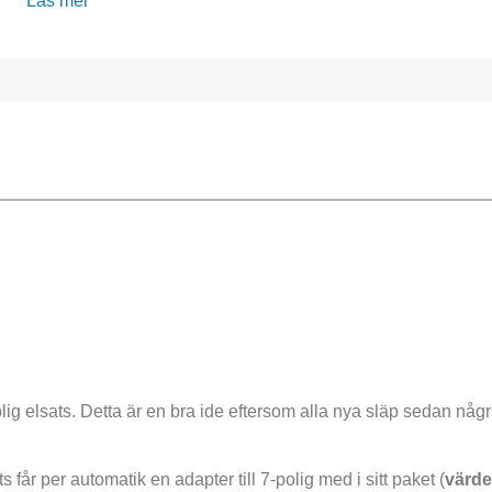
Läs mer
olig elsats. Detta är en bra ide eftersom alla nya släp sedan någr
s får per automatik en adapter till 7-polig med i sitt paket (
värde