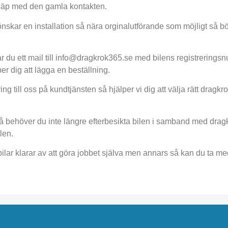
 släp med den gamla kontakten.
önskar en installation så nära orginalutförande som möjligt så 
r du ett mail till info@dragkrok365.se med bilens registrerings
r dig att lägga en beställning.
 till oss på kundtjänsten så hjälper vi dig att välja rätt dragkro
så behöver du inte längre efterbesikta bilen i samband med dra
len.
lar klarar av att göra jobbet själva men annars så kan du ta med 