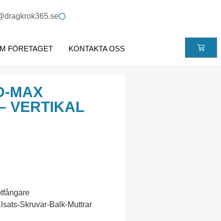
@dragkrok365.se
M FÖRETAGET
KONTAKTA OSS
D-MAX
– VERTIKAL
ötfångare
lsats-Skruvar-Balk-Muttrar