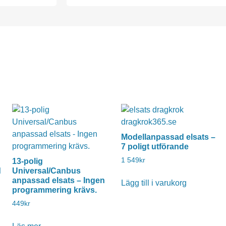
Modellanpassad elsats –
7 poligt utförande
1 549
kr
13-polig
d
Universal/Canbus
anpassad elsats – Ingen
Lägg till i varukorg
programmering krävs.
449
kr