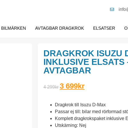
info
BILMÄRKEN
AVTAGBAR DRAGKROK
ELSATSER
O
DRAGKROK ISUZU 
INKLUSIVE ELSATS 
AVTAGBAR
3 699
kr
4 299
kr
Dragkrok till Isuzu D-Max
Passar ej till: bilar med rörformad st
Komplett dragkrokspaket inklusive E
Utskärning: Nej