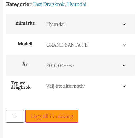
Kategorier
Fast Dragkrok
,
Hyundai
Bilmärke
Modell
År
Typ av
dragkrok
Lägg till i varukorg