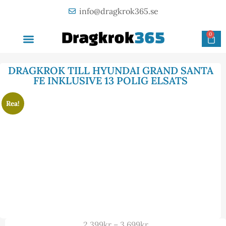
info@dragkrok365.se
0
AVTAGBAR DRAGKROK
OM FÖRETAGET
KONTAKTA OSS
DRAGKROK TILL HYUNDAI GRAND SANTA
FE INKLUSIVE 13 POLIG ELSATS
Rea!
2 399
kr
–
3 699
kr