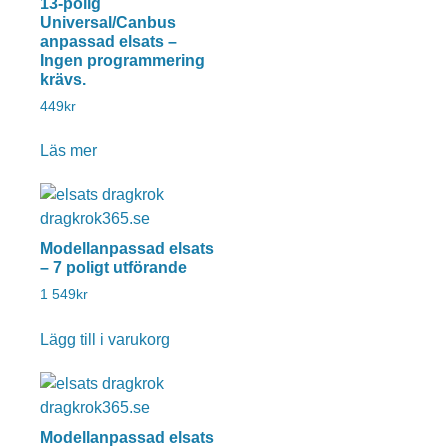
13-polig
Universal/Canbus
anpassad elsats –
Ingen programmering
krävs.
449
kr
Läs mer
Modellanpassad elsats
– 7 poligt utförande
1 549
kr
Lägg till i varukorg
Modellanpassad elsats