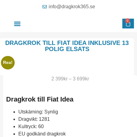
info@dragkrok365.se
0
AVTAGBAR DRAGKROK
OM FÖRETAGET
KONTAKTA OSS
DRAGKROK TILL FIAT IDEA INKLUSIVE 13
POLIG ELSATS
Rea!
2 399
kr
–
3 699
kr
Dragkrok till Fiat Idea
Utskärning: Synlig
Dragvikt: 1281
Kultryck: 60
EU godkänd dragkrok