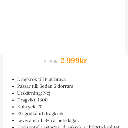
2 999
kr
3 799
kr
Dragkrok till Fiat Brava
Passar till: Sedan 5 dörrars
Utskärning: Nej
Dragvikt: 1300
Kultryck: 70
EU godkänd dragkrok
Leveranstid: 3-5 arbetsdagar.
Horisontellt avtagbar dragkrok av högsta kvalitet.