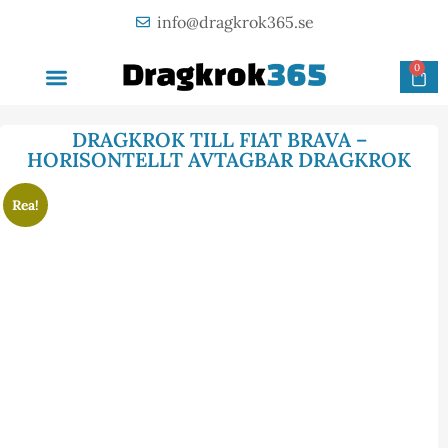
info@dragkrok365.se
0
AVTAGBAR DRAGKROK
OM FÖRETAGET
KONTAKTA OSS
DRAGKROK TILL FIAT BRAVA –
HORISONTELLT AVTAGBAR DRAGKROK
Rea!