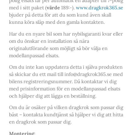
polig elsats får per automatik en adapter till 7-polig
med i sitt paket (
värde
189:-).
www.dragkrok365.se
bjuder på detta för att du som kund även skall
kunna köra släp med den gamla kontakten.
Har du en nyare bil som har nybilsgaranti kvar eller
om du önskar en installation så nära
originalutförande som möjligt så bör välja en
modellanpassad elsats.
Om du inte kan uppdatera detta i själva produkten
så skickar du ett mail till info@dragkrok365.se med
bilens registreringsnummer. Då kontaktar vi dig
med prisinformation för en modellanpassad elsats
och hjälper dig att lägga en beställning.
Om du är osäker på vilken dragkrok som passar dig
bäst – kontakta kundtjänst så hjälper vi dig att hitta
en dragkrok som passar dig.
Montering: