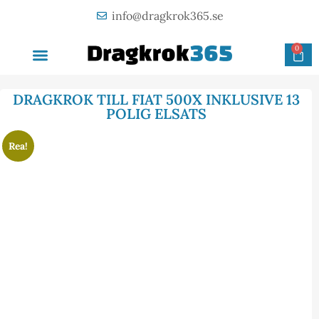
info@dragkrok365.se
0
AVTAGBAR DRAGKROK
OM FÖRETAGET
KONTAKTA OSS
DRAGKROK TILL FIAT 500X INKLUSIVE 13
POLIG ELSATS
Rea!