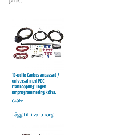
priset.
13-polig Canbus anpassad /
universal med PDC
frånkoppling. Ingen
omprogrammering krävs.
649
kr
Lägg till i varukorg