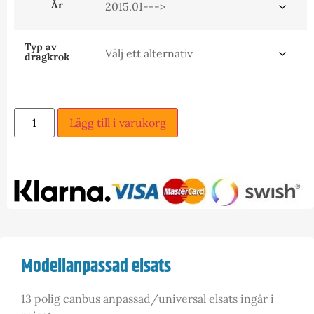
År
Typ av
dragkrok
Lägg till i varukorg
Modellanpassad elsats
13 polig canbus anpassad/universal elsats ingår i