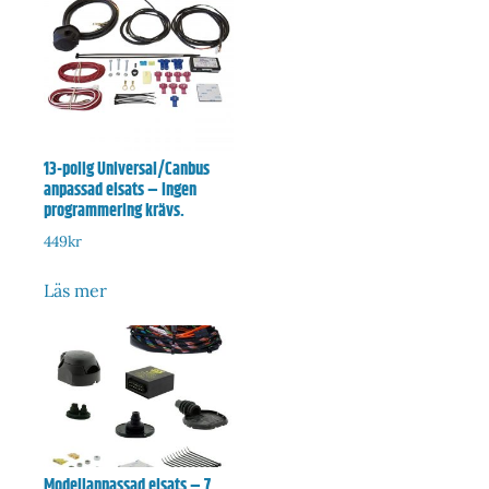
13-polig Universal/Canbus
anpassad elsats – Ingen
programmering krävs.
449
kr
Läs mer
Modellanpassad elsats – 7