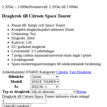
2 295
kr
–
3 099
kr
Prisintervall: 2 295kr till 3 099kr
Dragkrok till Citroen Space Tourer
Passar till: Jumpy och Space Tourer
Komplett dragkrokspaket inklusive Elsats
Utskärning: Nej
Dragvikt: 2644
Kulryck: 120
EU godkänd dragkrok
Leveranstid: 3-5 arbetsdagar
7 polig canbus anpassad/universal elsats ingår i priset
Livstidsgaranti
Spara monteringsanvisningen till nästkommande besiktning
Artikelnummer
07049/F
Kategorier
Citroën
,
Fast Dragkrok
Bilmärke
Modell
År
Typ av dragkrok
Rensa
Dragkrok till Citroen Space Tourer inklusive elsats mängd
Lägg till i varukorg