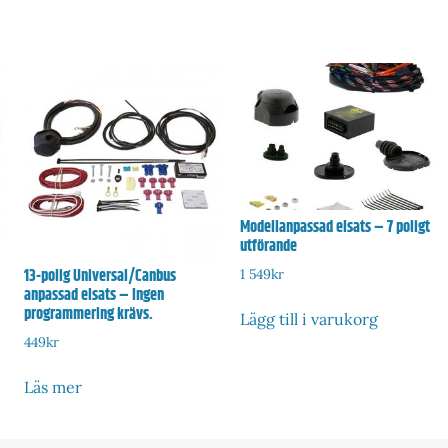
Modellanpassad elsats – 7 poligt
utförande
13-polig Universal/Canbus
1 549
kr
anpassad elsats – Ingen
programmering krävs.
Lägg till i varukorg
449
kr
Läs mer