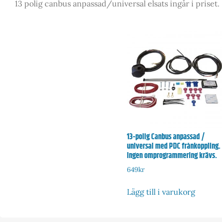
13 polig canbus anpassad/universal elsats ingår i priset.
13-polig Canbus anpassad /
universal med PDC frånkoppling.
Ingen omprogrammering krävs.
649
kr
Lägg till i varukorg