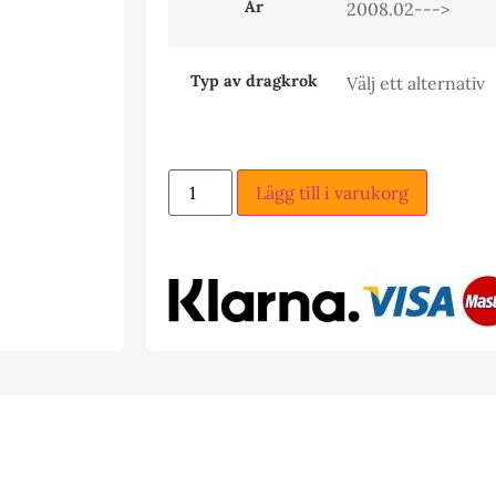
År
Typ av dragkrok
Lägg till i varukorg