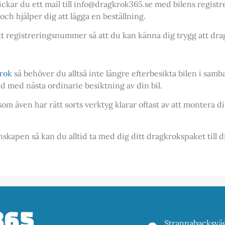
ickar du ett mail till info@dragkrok365.se med bilens regis
ch hjälper dig att lägga en beställning.
tt registreringsnummer så att du kan känna dig trygg att dragk
rok
så behöver du alltså inte längre efterbesikta bilen i sa
d med nästa ordinarie besiktning av din bil.
m även har rätt sorts verktyg klarar oftast av att montera di
unskapen så kan du alltid ta med dig ditt dragkrokspaket till 
Strannabacksvä