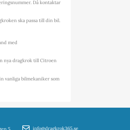
treringsnummer. Då kontaktar
roken ska passa till din bil.
mband med
n nya dragkrok till Citroen
din vanliga bilmekaniker som
info@dragkrok365.se
gen 5