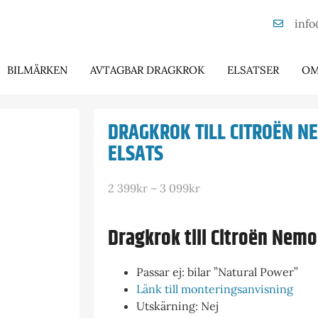
info
BILMÄRKEN
AVTAGBAR DRAGKROK
ELSATSER
OM
DRAGKROK TILL CITROËN N
ELSATS
2 399
kr
–
3 099
kr
Dragkrok till Citroën Nemo
Passar ej: bilar ”Natural Power”
Länk till monteringsanvisning
Utskärning: Nej