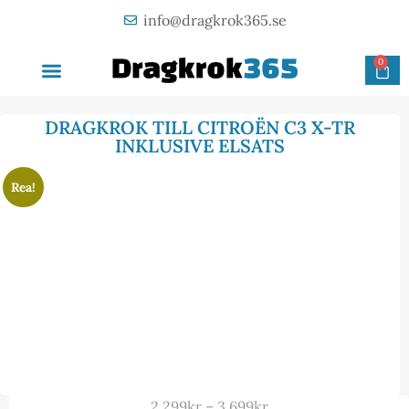
info@dragkrok365.se
0
AVTAGBAR DRAGKROK
OM FÖRETAGET
KONTAKTA OSS
DRAGKROK TILL CITROËN C3 X-TR
INKLUSIVE ELSATS
Rea!
2 299
kr
–
3 699
kr