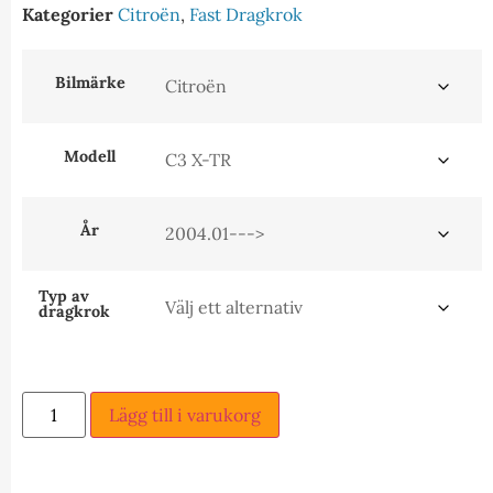
Kategorier
Citroën
,
Fast Dragkrok
Bilmärke
Modell
År
Typ av
dragkrok
Lägg till i varukorg