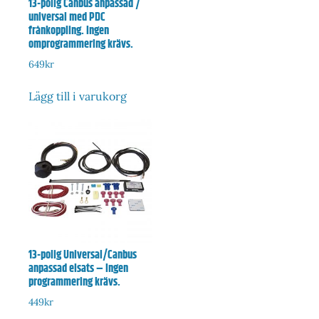
13-polig Canbus anpassad /
universal med PDC
frånkoppling. Ingen
omprogrammering krävs.
649
kr
Lägg till i varukorg
13-polig Universal/Canbus
anpassad elsats – Ingen
programmering krävs.
449
kr