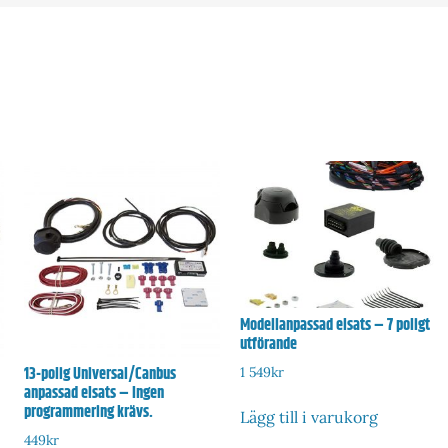
Modellanpassad elsats – 7 poligt
utförande
13-polig Universal/Canbus
1 549
kr
anpassad elsats – Ingen
programmering krävs.
Lägg till i varukorg
449
kr