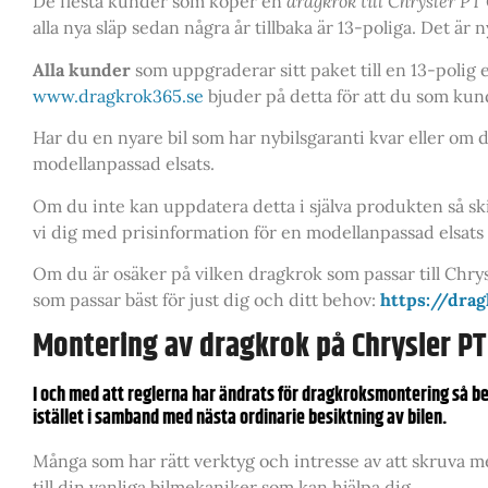
De flesta kunder som köper en
dragkrok till
Chrysler PT 
alla nya släp sedan några år tillbaka är 13-poliga. Det är 
Alla kunder
som uppgraderar sitt paket till en 13-polig el
www.dragkrok365.se
bjuder på detta för att du som kun
Har du en nyare bil som har nybilsgaranti kvar eller om d
modellanpassad elsats.
Om du inte kan uppdatera detta i själva produkten så sk
vi dig med prisinformation för en modellanpassad elsats o
Om du är osäker på vilken dragkrok som passar till Chrysl
som passar bäst för just dig och ditt behov:
https://dra
Montering av dragkrok på Chrysler PT
I och med att reglerna har ändrats för dragkroksmontering så b
istället i samband med nästa ordinarie besiktning av bilen.
Många som har rätt verktyg och intresse av att skruva me
till din vanliga bilmekaniker som kan hjälpa dig.