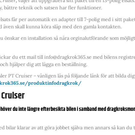
Cruiser
,
väljer att uppgradera sitt paket till en 13-polig elsat
ny, bättre teknik och satsen har fler funktioner.
sats får per automatik en adapter till 7-polig med i sitt paket
d även skall kunna köra släp med den gamla kontakten.
u önskar en installation så nära orginalutförande som möjligt 
ickar du ett mail till info@dragkrok365.se med bilens regis
ch hjälper dig att lägga en beställning.
er PT Cruiser – vänligen läs på följande länk för att bilda di
gkrok365.se/produktinfodragkrok/
 Cruiser
ehöver du inte längre efterbesikta bilen i samband med dragkroksmon
d bilar klarar av att göra jobbet själva men annars så kan du