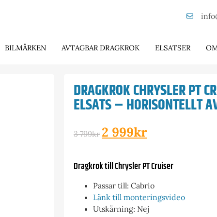
info
BILMÄRKEN
AVTAGBAR DRAGKROK
ELSATSER
OM
DRAGKROK CHRYSLER PT CR
ELSATS – HORISONTELLT 
2 999
kr
3 799
kr
Dragkrok till Chrysler PT Cruiser
Passar till: Cabrio
Länk till monteringsvideo
Utskärning: Nej