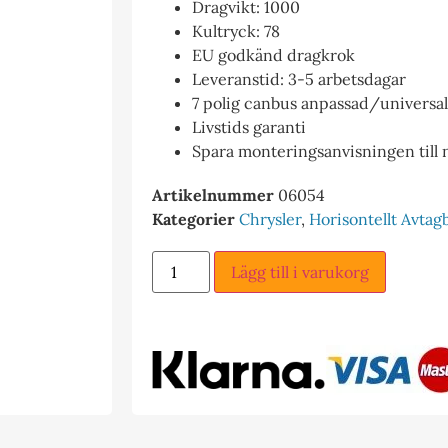
Dragvikt: 1000
Kultryck: 78
EU godkänd dragkrok
Leveranstid: 3-5 arbetsdagar
7 polig canbus anpassad/universal e
Livstids garanti
Spara monteringsanvisningen till
Artikelnummer
06054
Kategorier
Chrysler
,
Horisontellt Avtag
Lägg till i varukorg