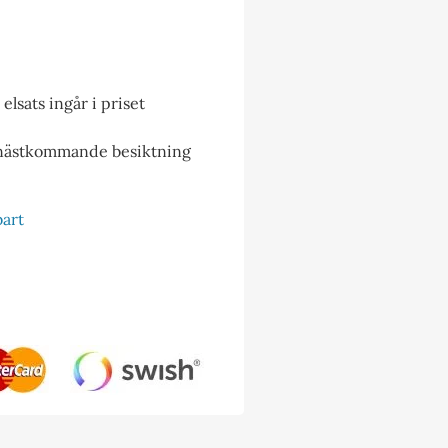
lsats ingår i priset
 nästkommande besiktning
bart