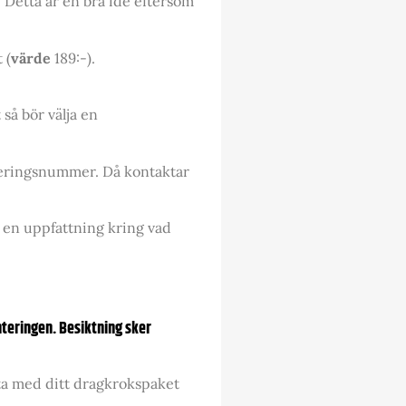
s. Detta är en bra ide eftersom
 (
värde
189:-).
så bör välja en
treringsnummer. Då kontaktar
g en uppfattning kring vad
teringen. Besiktning sker
 ta med ditt dragkrokspaket