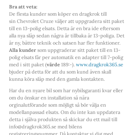
Bra att veta:
De flesta kunder som köper en dragkrok till
sin Chevrolet Cruze väljer att uppgradera sitt paket
till en 13-polig elsats. Detta är en bra ide eftersom
alla nya släp sedan några år tillbaka är 13-poliga. Det
är ny, bättre teknik och satsen har fler funktioner.
Alla kunder
som uppgraderar sitt paket till en 13-
polig elsats får per automatik en adapter till 7-polig
med i sitt paket (
värde
189:-).
www.dragkrok365.se
bjuder på detta för att du som kund även skall
kunna köra släp med den gamla kontakten.
Har du en nyare bil som har nybilsgaranti kvar eller
om du önskar en installation så nära
orginalutförande som möjligt så bör välja en
modellanpassad elsats. Om du inte kan uppdatera
detta i själva produkten så skickar du ett mail till
info@dragkrok365.se med bilens
registreringsnummer. Då kontaktar vi dig med