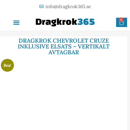
info@dragkrok365.se
0
AVTAGBAR DRAGKROK
OM FÖRETAGET
KONTAKTA OSS
DRAGKROK CHEVROLET CRUZE
INKLUSIVE ELSATS – VERTIKALT
AVTAGBAR
Rea!