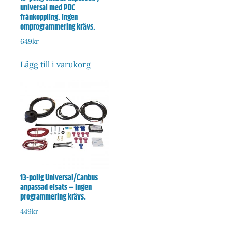
universal med PDC
frånkoppling. Ingen
omprogrammering krävs.
649
kr
Lägg till i varukorg
13-polig Universal/Canbus
anpassad elsats – Ingen
programmering krävs.
449
kr