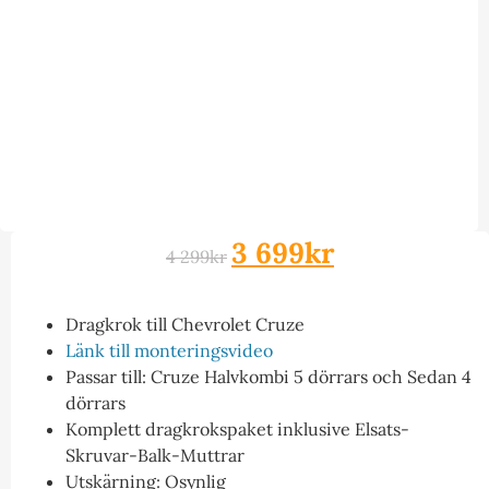
3 699
kr
4 299
kr
Dragkrok till Chevrolet Cruze
Länk till monteringsvideo
Passar till: Cruze Halvkombi 5 dörrars och Sedan 4
dörrars
Komplett dragkrokspaket inklusive Elsats-
Skruvar-Balk-Muttrar
Utskärning: Osynlig