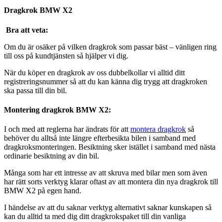
Dragkrok BMW X2
Bra att veta:
Om du är osäker på vilken dragkrok som passar bäst – vänligen ring
till oss på kundtjänsten så hjälper vi dig.
När du köper en dragkrok av oss dubbelkollar vi alltid ditt
registreringsnummer så att du kan känna dig trygg att dragkroken
ska passa till din bil.
Montering dragkrok BMW X2:
I och med att reglerna har ändrats för att
montera dragkrok
så
behöver du alltså inte längre efterbesikta bilen i samband med
dragkroksmonteringen. Besiktning sker istället i samband med nästa
ordinarie besiktning av din bil.
Många som har ett intresse av att skruva med bilar men som även
har rätt sorts verktyg klarar oftast av att montera din nya dragkrok till
BMW X2 på egen hand.
I händelse av att du saknar verktyg alternativt saknar kunskapen så
kan du alltid ta med dig ditt dragkrokspaket till din vanliga