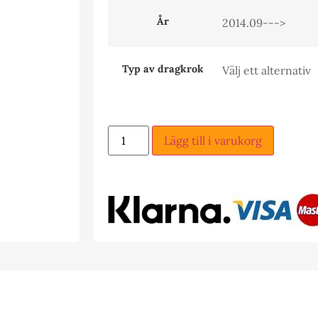
År
Typ av dragkrok
Lägg till i varukorg