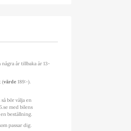
 några år tillbaka är 13-
 (
värde
189:-).
så bör välja en
65.se med bilens
en beställning.
som passar dig.