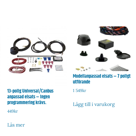
Modellanpassad elsats – 7 poligt
utförande
13-polig Universal/Canbus
1 549
kr
anpassad elsats – Ingen
programmering krävs.
Lägg till i varukorg
449
kr
Läs mer