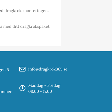
 med dragkroksmonteringen.
 ta med ditt dragkrokspaket
info@dragkrok365.se
gen 5
Måndag - Fredag
08.00 - 17.00
nummer