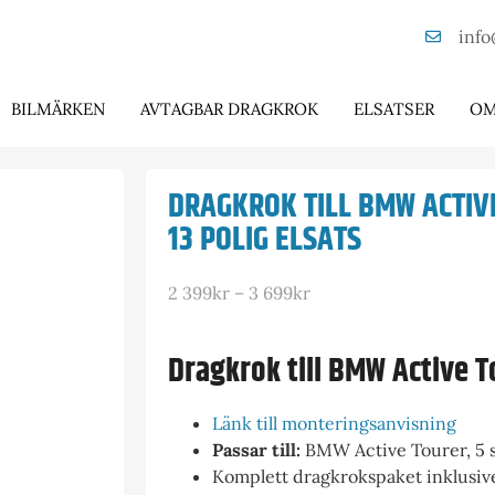
info
BILMÄRKEN
AVTAGBAR DRAGKROK
ELSATSER
OM
DRAGKROK TILL BMW ACTIV
13 POLIG ELSATS
2 399
kr
–
3 699
kr
Dragkrok till BMW Active T
Länk till monteringsanvisning
Passar till:
BMW Active Tourer, 5 s
Komplett dragkrokspaket inklusive