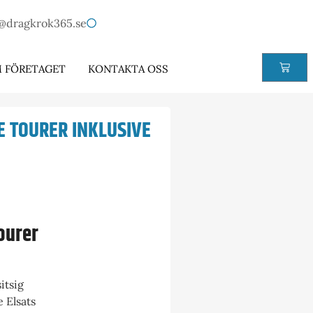
@dragkrok365.se
 FÖRETAGET
KONTAKTA OSS
E TOURER INKLUSIVE
ourer
itsig
 Elsats