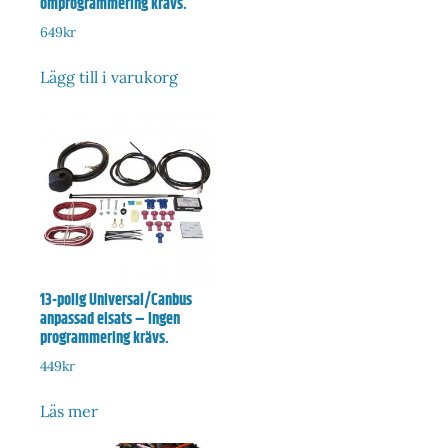
omprogrammering krävs.
649
kr
Lägg till i varukorg
13-polig Universal/Canbus
anpassad elsats – Ingen
programmering krävs.
449
kr
Läs mer