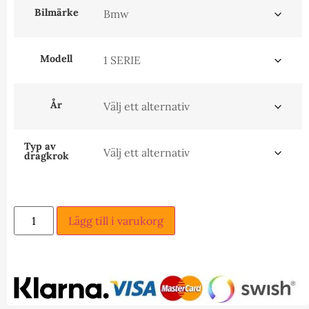
Bilmärke
Modell
År
Typ av
dragkrok
Lägg till i varukorg