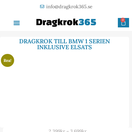
info@dragkrok365.se
0
AVTAGBAR DRAGKROK
OM FÖRETAGET
KONTAKTA OSS
DRAGKROK TILL BMW 1 SERIEN
INKLUSIVE ELSATS
Rea!
2 399
kr
–
3 699
kr