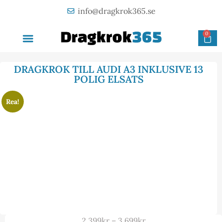
info@dragkrok365.se
0
AVTAGBAR DRAGKROK
OM FÖRETAGET
KONTAKTA OSS
DRAGKROK TILL AUDI A3 INKLUSIVE 13
POLIG ELSATS
Rea!
2 399
kr
–
3 699
kr