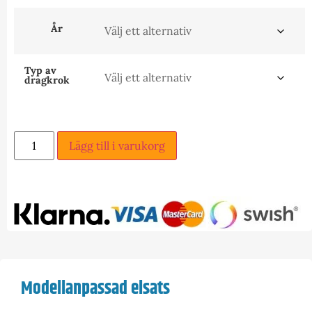
År
Typ av
dragkrok
Lägg till i varukorg
Modellanpassad elsats