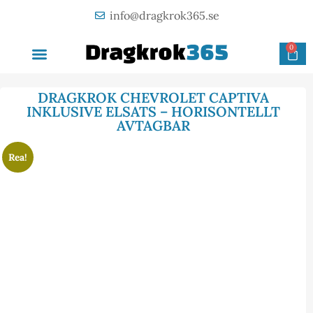
info@dragkrok365.se
0
AVTAGBAR DRAGKROK
OM FÖRETAGET
KONTAKTA OSS
DRAGKROK CHEVROLET CAPTIVA
INKLUSIVE ELSATS – HORISONTELLT
AVTAGBAR
Rea!