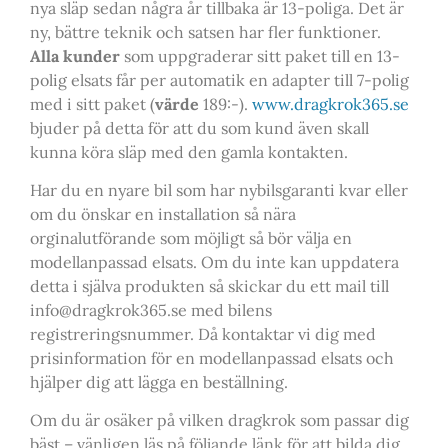
nya släp sedan några år tillbaka är 13-poliga. Det är
ny, bättre teknik och satsen har fler funktioner.
Alla kunder
som uppgraderar sitt paket till en 13-
polig elsats får per automatik en adapter till 7-polig
med i sitt paket (
värde
189:-).
www.dragkrok365.se
bjuder på detta för att du som kund även skall
kunna köra släp med den gamla kontakten.
Har du en nyare bil som har nybilsgaranti kvar eller
om du önskar en installation så nära
orginalutförande som möjligt så bör välja en
modellanpassad elsats. Om du inte kan uppdatera
detta i själva produkten så skickar du ett mail till
info@dragkrok365.se med bilens
registreringsnummer. Då kontaktar vi dig med
prisinformation för en modellanpassad elsats och
hjälper dig att lägga en beställning.
Om du är osäker på vilken dragkrok som passar dig
bäst – vänligen läs på följande länk för att bilda dig