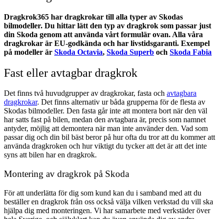
Dragkrok365 har dragkrokar till alla typer av Skodas
bilmodeller. Du hittar lätt den typ av dragkrok som passar just
din Skoda genom att använda vårt formulär ovan. Alla våra
dragkrokar är EU-godkända och har livstidsgaranti. Exempel
på modeller är
Skoda Octavia
,
Skoda Superb
och
Skoda Fabia
Fast eller avtagbar dragkrok
Det finns två huvudgrupper av dragkrokar, fasta och
avtagbara
dragkrokar
. Det finns alternativ ur båda grupperna för de flesta av
Skodas bilmodeller. Den fasta går inte att montera bort när den väl
har satts fast på bilen, medan den avtagbara är, precis som namnet
antyder, möjlig att demontera när man inte använder den. Vad som
passar dig och din bil bäst beror på hur ofta du tror att du kommer att
använda dragkroken och hur viktigt du tycker att det är att det inte
syns att bilen har en dragkrok.
Montering av dragkrok på Skoda
För att underlätta för dig som kund kan du i samband med att du
beställer en dragkrok från oss också välja vilken verkstad du vill ska
hjälpa dig med monteringen. Vi har samarbete med verkstäder över