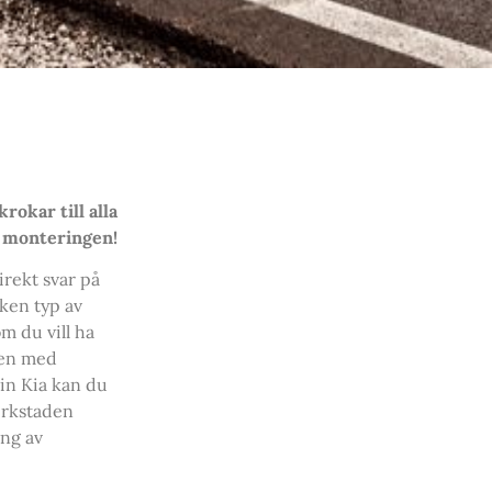
rokar till alla
d monteringen!
irekt svar på
lken typ av
m du vill ha
ten med
din Kia kan du
Verkstaden
ing av