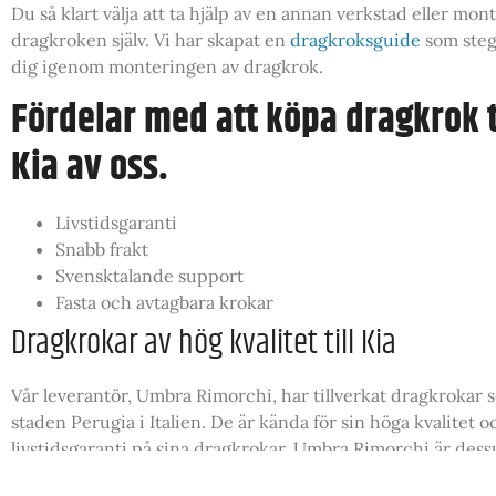
Du så klart välja att ta hjälp av en annan verkstad eller mon
dragkroken själv. Vi har skapat en
dragkroksguide
som steg 
dig igenom monteringen av dragkrok.
Fördelar med att köpa dragkrok t
Kia av oss.
Livstidsgaranti
Snabb frakt
Svensktalande support
Fasta och avtagbara krokar
Dragkrokar av hög kvalitet till Kia
Vår leverantör, Umbra Rimorchi, har tillverkat dragkrokar s
staden Perugia i Italien. De är kända för sin höga kvalitet o
livstidsgaranti på sina dragkrokar. Umbra Rimorchi är des
bästa i branschen på att leverera de tunga dragkrokarna på