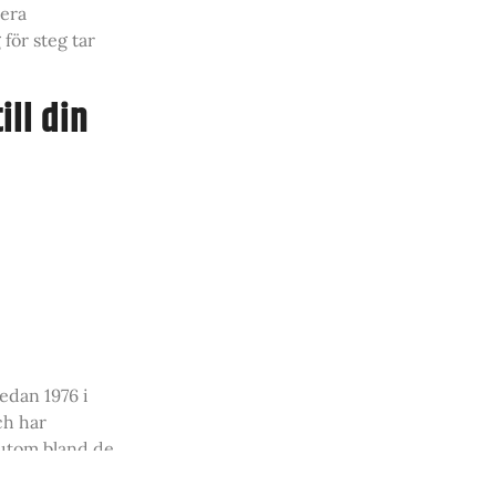
tera
för steg tar
ill din
edan 1976 i
ch har
sutom bland de
 ett sätt som