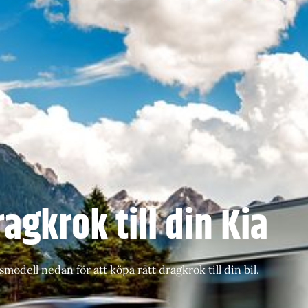
agkrok till din Kia
smodell nedan för att köpa rätt dragkrok till din bil.