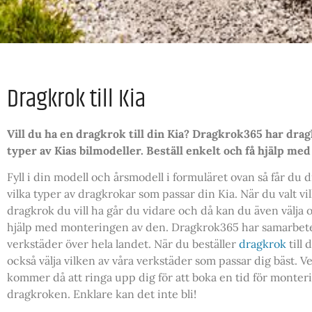
Dragkrok till Kia
Vill du ha en dragkrok till din Kia? Dragkrok365 har dragk
typer av Kias bilmodeller. Beställ enkelt och få hjälp me
Fyll i din modell och årsmodell i formuläret ovan så får du d
vilka typer av dragkrokar som passar din Kia. När du valt vi
dragkrok du vill ha går du vidare och då kan du även välja o
hjälp med monteringen av den. Dragkrok365 har samarbe
verkstäder över hela landet. När du beställer
dragkrok
till 
också välja vilken av våra verkstäder som passar dig bäst. 
kommer då att ringa upp dig för att boka en tid för monter
dragkroken. Enklare kan det inte bli!