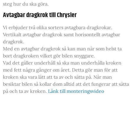
steg hur du ska göra.
Avtagbar dragkrok till Chrysler
Vi erbjuder två olika sorters avtagbara dragkrokar.
Vertikalt avtagbar dragkrok samt horisontellt avtagbar
dragkrok.
Med en avtagbar dragkrok så kan man när som helst ta
bort dragkroken vilket gör bilen snyggare.
Vad det gäller underhåll så ska man underhålla kroken
med fett några gånger om året. Detta gör man för att
kroken ska vara lätt att ta av och sätta på. När man
besiktar bilen så kollar dom alltid att det fungerar att sätta
på och ta av kroken.
Länk till monteringsvideo
Elsats till din Chrysler
Just nu har vi ett erbjudande där man kan köpa en 13-
polig elsats för endast 560 kr till din Chrysler!
Tveka inte att höra av dig på telefon eller mail om du har