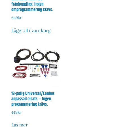
frånkoppling. Ingen
omprogrammering krävs.
649
kr
Lägg till i varukorg
13-polig Universal/Canbus
anpassad elsats – Ingen
programmering krävs.
449
kr
Läs mer