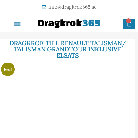
info@dragkrok365.se
0
AVTAGBAR DRAGKROK
OM FÖRETAGET
KONTAKTA OSS
DRAGKROK TILL RENAULT TALISMAN/
TALISMAN GRANDTOUR INKLUSIVE
ELSATS
Rea!