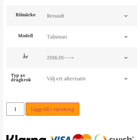
Bilmärke
Modell
År
Typ av
dragkrok
Lägg till i varukorg