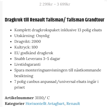
2 299
kr
–
3 699
kr
Dragkrok till Renault Talisman/ Talisman Grandtour
Komplett dragkrokspaket inklusive 13 polig elsats
Utskärning: Osynlig
Dragvikt: 2000
Kultryck: 100
EU godkänd dragkrok
Snabb Leverans 3-5 dagar
Livstidsgaranti
Spara monteringsanvisningen till nästkommande
besiktning
7 polig canbus anpassad/universal elsats ingår i
priset
Artikelnummer
31110/ C
Kategorier
Horisontellt Avtagbart
,
Renault